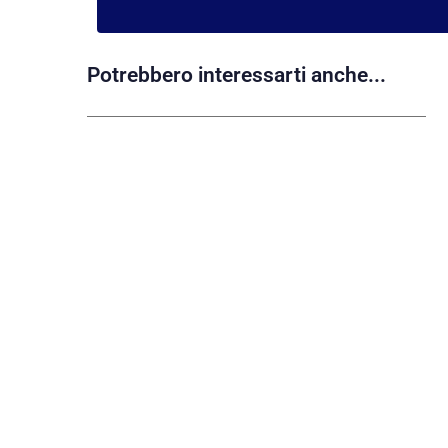
Potrebbero interessarti anche...
NEWS
Videoispezione canne fumarie:
cos’è, quando è obbligatoria e
cosa rischi se non la fai