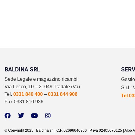
Hai un camino, una stufa a pellet o una caldaia a
camera aperta? Allora…
BALDINA SRL
SERV
Sede Legale e magazzino ricambi:
Gestio
Via Lecco, 10 – 21049 Tradate (Va)
S.r.l.
Tel.
0331 840 400
–
0331 844 906
Tel.0
Fax 0331 810 936
© Copyright 2025 | Baldina srl | C.F. 02696640966 | P. iva 02405070125 | Albo Ar