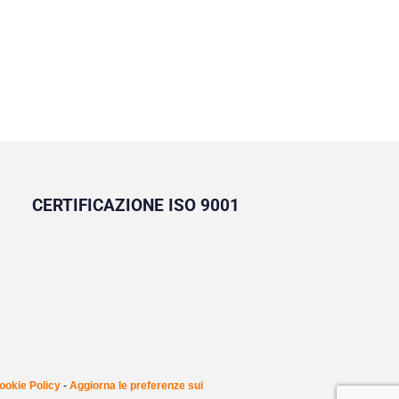
Scegliere come riscaldare casa non è mai stato
così importante come oggi. I costi…
CERTIFICAZIONE ISO 9001
ookie Policy
-
Aggiorna le preferenze sui