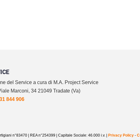
obbligatoria (e cosa rischi senza)
Cambiare caldaia sembra una cosa semplice.
Chiami un tecnico, scegli il nuovo modello, e…
ICE
ne del Service a cura di M.A. Project Service
: Viale Marconi, 34 21049 Tradate (Va)
331 844 906
tigiani n°83470 | REA n°254399 | Capitale Sociale: 46.000 i.v. |
Privacy Policy
-
C