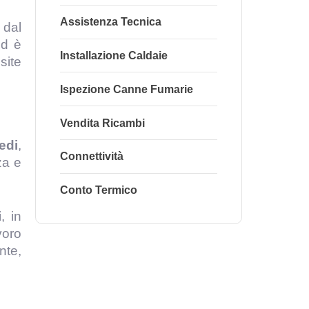
Assistenza Tecnica
 dal
ed è
Installazione Caldaie
site
Ispezione Canne Fumarie
Vendita Ricambi
edi
,
Connettività
za e
Conto Termico
i
, in
voro
nte,