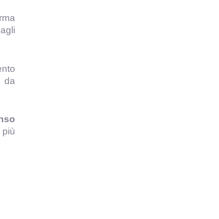
orma
agli
ento
e da
nso
 più