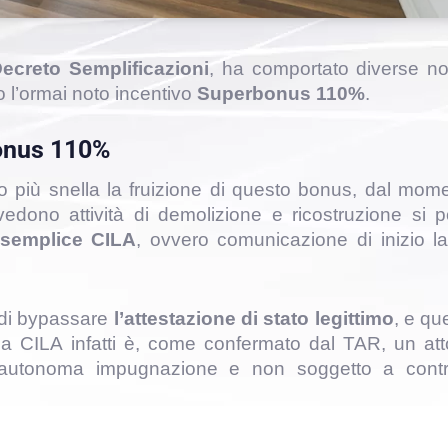
ecreto Semplificazioni
, ha comportato diverse no
o l’ormai noto incentivo
Superbonus 110%
.
bonus 110%
so più snella la fruizione di questo bonus, dal mom
vedono attività di demolizione e ricostruzione si p
 semplice
CILA
, ovvero comunicazione di inizio la
 di bypassare
l’attestazione di stato legittimo
, e qu
la CILA infatti è, come confermato dal TAR, un att
di autonoma impugnazione e non soggetto a contr