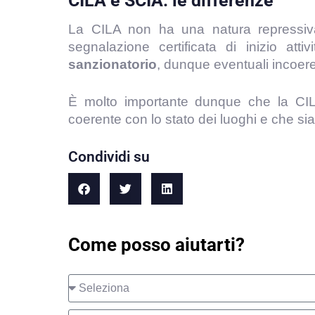
CILA e SCIA: le differenze
La CILA non ha una natura repressiva
segnalazione certificata di inizio a
sanzionatorio
, dunque eventuali inco
È molto importante dunque che la CILA 
coerente con lo stato dei luoghi e che si
Condividi su
Come posso aiutarti?