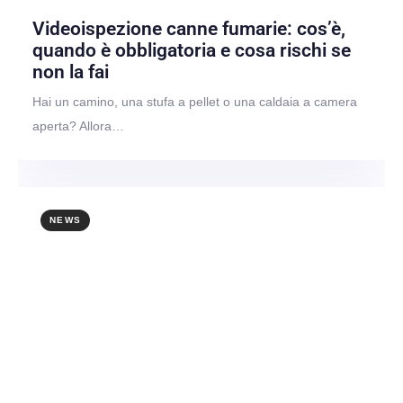
Videoispezione canne fumarie: cos’è,
quando è obbligatoria e cosa rischi se
non la fai
Hai un camino, una stufa a pellet o una caldaia a camera
aperta? Allora…
NEWS