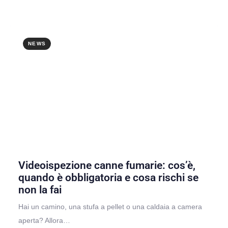
NEWS
Videoispezione canne fumarie: cos’è,
quando è obbligatoria e cosa rischi se
non la fai
Hai un camino, una stufa a pellet o una caldaia a camera
aperta? Allora…